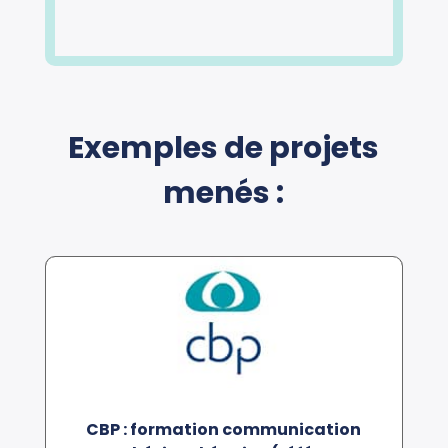
téléphone
un immense merci Pascaline pour le
partage de ton savoir et ta
générosité. »
Jennifer M., FORSANE
Exemples de projets
menés :
CBP : formation communication